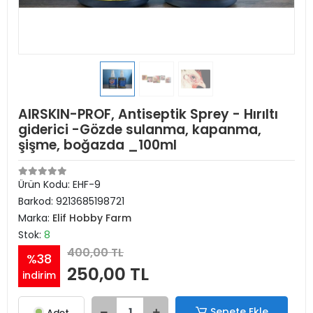
AIRSKIN-PROF, Antiseptik Sprey - Hırıltı
giderici -Gözde sulanma, kapanma,
şişme, boğazda _100ml
Ürün Kodu:
EHF-9
Barkod:
9213685198721
Marka:
Elif Hobby Farm
Stok:
8
400,00 TL
%38
250,00 TL
indirim
Sepete Ekle
Adet