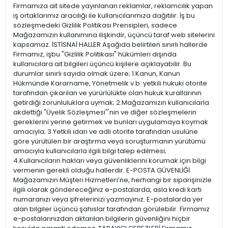
Firmamıza ait sitede yayınlanan reklamlar, reklamcılık yapan
iş ortaklarımız aracılığı ile kullanıcılarımıza dağıtılır. İş bu
sözleşmedeki Gizlilik Politikası Prensipleri, sadece
Mağazamızın kullanımına ilişkindir, üçüncü taraf web sitelerini
kapsamaz. İSTİSNAİ HALLER Aşağıda belirtilen sınırlı hallerde
Firmamız, işbu "Gizlilik Politikası" hükümleri dışında
kullanıcılara ait bilgileri üçüncü kişilere açıklayabilir. Bu
durumlar sınırlı sayıda olmak üzere; 1.Kanun, Kanun
Hükmünde Kararname, Yönetmelik v.b. yetkili hukuki otorite
tarafından çıkarılan ve yürürlülükte olan hukuk kurallarının
getirdiği zorunluluklara uymak; 2.Mağazamızın kullanıcılarla
akdettiği "Üyelik Sözleşmesi"'nin ve diğer sözleşmelerin
gereklerini yerine getirmek ve bunları uygulamaya koymak
amacıyla; 3.Yetkili idari ve adli otorite tarafından usulüne
göre yürütülen bir araştırma veya soruşturmanın yürütümü
amacıyla kullanıcılarla ilgili bilgi talep edilmesi;
4.Kullanıcıların hakları veya güvenliklerini korumak için bilgi
vermenin gerekli olduğu hallerdir. E-POSTA GÜVENLİĞİ
Mağazamızın Müşteri Hizmetleri’ne, herhangi bir siparişinizle
ilgili olarak göndereceğiniz e-postalarda, asla kredi kartı
numaranızı veya şifrelerinizi yazmayınız. E-postalarda yer
alan bilgiler üçüncü şahıslar tarafından görülebilir. Firmamız
e-postalarınızdan aktarılan bilgilerin güvenliğini hiçbir