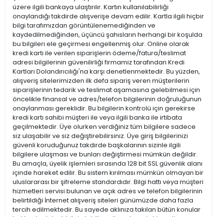
üzere ilgili bankaya ulaştırılır. Kartın kullanılabilirliği
onaylandığı takdirde alışverişe devam edilir. Kartla ilgili hiçbir
bilgi tarafımızdan görüntülenemediğinden ve
kaydedilmediğinden, üçüncü şahısların herhangi bir koşulda
bu bilgileri ele geçirmesi engellenmiş olur. Online olarak
kredi kartı ile verilen siparişlerin ödeme/fatura/teslimat
adresi bilgilerinin güvenilirliği firmamiz tarafından Kredi
Kartları Dolandırıcılığı'na karşı denetlenmektedir. Bu yüzden,
alışveriş sitelerimizden ilk defa sipariş veren müşterilerin
siparişlerinin tedarik ve teslimat aşamasına gelebilmesi için
öncelikle finansal ve adres/telefon bilgilerinin doğruluğunun
onaylanması gereklidir. Bu bilgilerin kontrolü için gerekirse
kredi kartı sahibi müşteri ile veya ilgili banka ile irtibata
geçilmektedir. Üye olurken verdiğiniz tüm bilgilere sadece
siz ulaşabilir ve siz değiştirebilirsiniz. Üye giriş bilgilerinizi
güvenli koruduğunuz takdirde başkalarının sizinle ilgili
bilgilere ulaşması ve bunları değiştirmesi mümkün değildir.
Bu amaçla, üyelik işlemleri sırasında 128 bit SSL güvenlik alanı
içinde hareket edilir. Bu sistem kırılması mümkün olmayan bir
uluslararası bir şifreleme standardıdır. Bilgi hattı veya müşteri
hizmetleri servisi bulunan ve açık adres ve telefon bilgilerinin
belirtildiği İnternet alışveriş siteleri günümüzde daha fazla
tercih edilmektedir. Bu sayede aklınıza takılan bütün konular