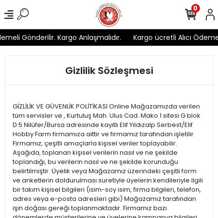
0
emeli Gönderilir. Kargo Anlaşmalıdır.
Kargo ücretli Alıcı Ödemeli
Gizlilik Sözleşmesi
GİZLİLİK VE GÜVENLİK POLİTİKASI Online Mağazamızda verilen
tüm servisler ve , Kurtuluş Mah. Ulus Cad. Mako 1 sitesi G blok
D:5 Nilüfer/Bursa adresinde kayıtlı Elif Yıldızalp Serbest/Elif
Hobby Farm firmamıza aittir ve firmamız tarafından işletilir.
Firmamız, çeşitli amaçlarla kişisel veriler toplayabilir.
Aşağıda, toplanan kişisel verilerin nasıl ve ne şekilde
toplandığı, bu verilerin nasıl ve ne şekilde korunduğu
belirtilmiştir. Üyelik veya Mağazamız üzerindeki çeşitli form
ve anketlerin doldurulması suretiyle üyelerin kendileriyle ilgili
bir takım kişisel bilgileri (isim-soy isim, firma bilgileri, telefon,
adres veya e-posta adresleri gibi) Mağazamız tarafından
işin doğası gereği toplanmaktadır. Firmamız bazı
dönemlerde müşterilerine ve üyelerine kampanya bilgileri,