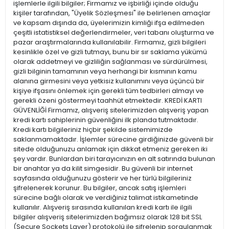
işlemlerle ilgili bilgiler; Firmamız ve işbirliği içinde olduğu
kişiler tarafından, "Üyelik Sözleşmesi" ile belirlenen amaçlar
ve kapsam dışında da, üyelerimizin kimliği ifşa edilmeden
çeşitli istatistiksel değerlendirmeler, veri tabanı oluşturma ve
pazar araştırmalarında kullanılabilir. Firmamız, gizli bilgileri
kesinlikle özel ve gizli tutmayı, bunu bir sır saklama yükümü
olarak addetmeyi ve gizliliğin sağlanması ve sürdürülmesi,
gizli bilginin tamamının veya herhangi bir kısmının kamu
alanına girmesini veya yetkisiz kullanımını veya üçüncü bir
kişiye ifşasını önlemek için gerekli tüm tedbirleri almayı ve
gerekli özeni göstermeyi taahhüt etmektedir. KREDİ KARTI
GÜVENLİĞİ Firmamız, alışveriş sitelerimizden alışveriş yapan
kredi kartı sahiplerinin güvenliğini ilk planda tutmaktadır.
Kredi kartı bilgileriniz hiçbir şekilde sistemimizde
saklanmamaktadır. İşlemler sürecine girdiğinizde güvenli bir
sitede olduğunuzu anlamak için dikkat etmeniz gereken iki
şey vardır. Bunlardan biri tarayıcınızın en alt satırında bulunan
bir anahtar ya da kilit simgesidir. Bu güvenli bir internet
sayfasında olduğunuzu gösterir ve her türlü bilgileriniz
şifrelenerek korunur. Bu bilgiler, ancak satış işlemleri
sürecine bağlı olarak ve verdiğiniz talimat istikametinde
kullanılır. Alışveriş sırasında kullanılan kredi kartı ile ilgili
bilgiler alışveriş sitelerimizden bağımsız olarak 128 bit SSL
(Secure Sockets Layer) protokolü ile şifrelenip sorgulanmak