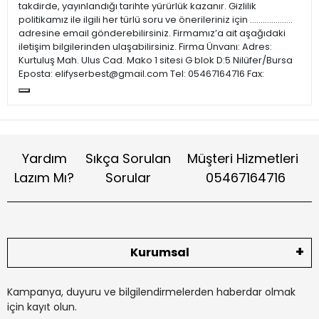
takdirde, yayınlandığı tarihte yürürlük kazanır. Gizlilik
politikamız ile ilgili her türlü soru ve önerileriniz için ………………..
adresine email gönderebilirsiniz. Firmamız’a ait aşağıdaki
iletişim bilgilerinden ulaşabilirsiniz. Firma Ünvanı: Adres:
Kurtuluş Mah. Ulus Cad. Mako 1 sitesi G blok D:5 Nilüfer/Bursa
Eposta:
elifyserbest@gmail.com
Tel: 05467164716 Fax:
Yardım
Sıkça Sorulan
Müşteri Hizmetleri
Lazım Mı?
Sorular
05467164716
Kurumsal
Kampanya, duyuru ve bilgilendirmelerden haberdar olmak
için kayıt olun.