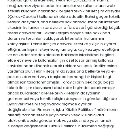
koşulda garanti edemez. TARAYICI ÇEREZLERİ Firmamız,
mağazamızı ziyaret eden kullanıcılar ve kullanıcıların web
sitesini kullanımı hakkındaki bilgileri teknik bir iletişim dosyası
(Çerez-Cookie) kullanarak elde edebilir. Bahsi geçen teknik
iletişim dosyaları, ana bellekte saklanmak üzere bir internet
sitesinin kullanıcının tarayıcısına (browser) gönderdiği küçük
metin dosyalarıdır. Teknik iletişim dosyası site hakkında
durum ve tercihleri saklayarak İnternet'in kullanımını
kolaylaştırır. Teknik iletişim dosyası, siteyi kaç kişinin ziyaret
ettiğini, bir kişinin siteyi hangi amaçla, kaç kez ziyaret ettiğini
ve ne kadar sitede kaldıkları hakkında istatistiksel bilgileri
elde etmeye ve kullanıcılar için özel tasarlanmış kullanıcı
sayfalarından dinamik olarak reklam ve içerik üretilmesine
yardımcı olur. Teknik iletişim dosyası, ana bellekte veya e-
postanızdan veri veya başkaca herhangi bir kişisel bilgi
almak için tasarlanmamıştır. Tarayıcıların pek çoğu başta
teknik iletişim dosyasını kabul eder biçimde tasarlanmıştır
ancak kullanıcılar dilerse teknik iletişim dosyasının
gelmemesi veya teknik iletişim dosyasının gönderildiğinde
uyarı verilmesini sağlayacak biçimde ayarları
değiştirebilirler. Firmamız, işbu "Gizlilik Politikası" hükümlerini
dilediği zaman sitede yayınlamak veya kullanıcılara
elektronik posta göndermek veya sitesinde yayınlamak
suretiyle değiştirebilir. Gizlilik Politikası hükümleri değiştiği