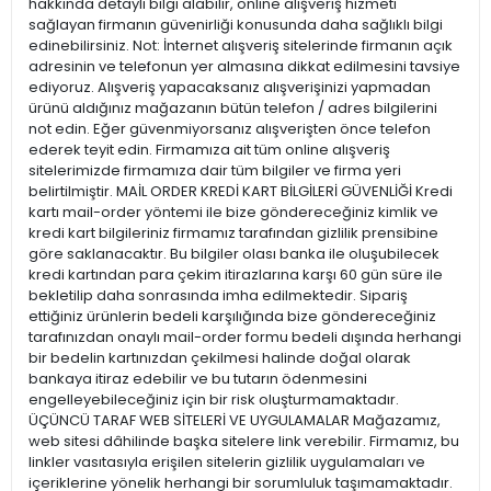
hakkında detaylı bilgi alabilir, online alışveriş hizmeti
sağlayan firmanın güvenirliği konusunda daha sağlıklı bilgi
edinebilirsiniz. Not: İnternet alışveriş sitelerinde firmanın açık
adresinin ve telefonun yer almasına dikkat edilmesini tavsiye
ediyoruz. Alışveriş yapacaksanız alışverişinizi yapmadan
ürünü aldığınız mağazanın bütün telefon / adres bilgilerini
not edin. Eğer güvenmiyorsanız alışverişten önce telefon
ederek teyit edin. Firmamıza ait tüm online alışveriş
sitelerimizde firmamıza dair tüm bilgiler ve firma yeri
belirtilmiştir. MAİL ORDER KREDİ KART BİLGİLERİ GÜVENLİĞİ Kredi
kartı mail-order yöntemi ile bize göndereceğiniz kimlik ve
kredi kart bilgileriniz firmamız tarafından gizlilik prensibine
göre saklanacaktır. Bu bilgiler olası banka ile oluşubilecek
kredi kartından para çekim itirazlarına karşı 60 gün süre ile
bekletilip daha sonrasında imha edilmektedir. Sipariş
ettiğiniz ürünlerin bedeli karşılığında bize göndereceğiniz
tarafınızdan onaylı mail-order formu bedeli dışında herhangi
bir bedelin kartınızdan çekilmesi halinde doğal olarak
bankaya itiraz edebilir ve bu tutarın ödenmesini
engelleyebileceğiniz için bir risk oluşturmamaktadır.
ÜÇÜNCÜ TARAF WEB SİTELERİ VE UYGULAMALAR Mağazamız,
web sitesi dâhilinde başka sitelere link verebilir. Firmamız, bu
linkler vasıtasıyla erişilen sitelerin gizlilik uygulamaları ve
içeriklerine yönelik herhangi bir sorumluluk taşımamaktadır.