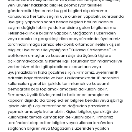
yeni ürünler hakkında bilgiler, promosyon teklifleri
gönderebilir. Üyelerimiz bu gibi bilgileri alıp almama
konusunda her türlü seçimi üye olurken yapabilir, sonrasında
üye girişi yaptıktan sonra hesap bilgileri bölümünden bu
seçimi değiştirilebilir ya da kendisine gelen bilgilendirme
iletisindeki linkle bildirim yapabilir. Mağazamız üzerinden
veya eposta ile gerçekleştirilen onay sürecinde, üyelerimiz
tarafından mağazamıza elektronik ortamdan iletilen kişisel
bilgiler, Üyelerimiz ile yaptığımız "Kullanıcı Sözleşmesi" ile
belirlenen amaçlar ve kapsam dışında üçüncü kişilere
açıklanmayacaktır. Sistemle ilgili sorunların tanımlanması ve
verilen hizmet ile ilgili çıkabilecek sorunların veya
uyuşmazlıkların hızla çözülmesi için, Firmamız, üyelerinin IP
adresini kaydetmekte ve bunu kullanmaktadır. IP adresleri,
kullanıcıları genel bir şekilde tanımlamak ve kapsamlı
demografik bilgi toplamak amacıyla da kullanılabilir.
Firmamız, Üyelik Sözleşmesi ile belirlenen amaçlar ve
kapsam dışında da, talep edilen bilgileri kendisi veya işbirliği
içinde olduğu kişiler tarafından doğrudan pazarlama
yapmak amacıyla kullanabilir. Kişisel bilgiler, gerektiğinde
kullanıcıyla temas kurmak için de kullanılabilir. Firmamız
tarafından talep edilen bilgiler veya kullanıcı tarafından
sağlanan bilgiler veya Mağazamız üzerinden yapılan