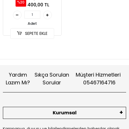
%20
500gr
400,00 TL
Adet
SEPETE EKLE
Yardım
Sıkça Sorulan
Müşteri Hizmetleri
Lazım Mı?
Sorular
05467164716
Kurumsal
Kampanya, duyuru ve bilgilendirmelerden haberdar olmak