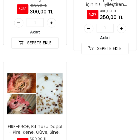
için hızlı iyileştiren
450,00 TL
%33
Antiseptik - 200ml
300,00 TL
480,00 TL
%27
350,00 TL
Adet
Adet
SEPETE EKLE
SEPETE EKLE
FIRE-PROF, Bit Tozu Doğal
- Pire, Kene, Güve, Sinek
larvası için Ateş Tozu
500,00 TL