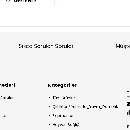
SEPETE EKLE
Sıkça Sorulan Sorular
Müşte
etleri
Kategoriler
H
a
 Sorular
Tüm Ürünler
Çiftlikten/ Yumurta_Yavru_Damızlık
mleri
Ekipmanlar
Hayvan Sağlığı
B