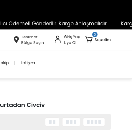
ı Ödemeli Gönderilir. Kargo Anlaşmalıdır.
Kargo ü
0
Giriş Yap
Teslimat
Sepetim
Bölge Seçin
Üye Ol
Takip
İletişim
urtadan Civciv