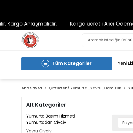
 Kargo Anlaşmalıdır.
Kargo ücretli Alıcı Ödemeli 
Tüm Kategoriler
Yeni Ek
Ana Sayfa
Çiftlikten/ Yumurta_Yavru_Damızlık
Yu
Alt Kategoriler
Yumurta Basım Hizmeti -
Yumurtadan Civciv
Yavru Civciv