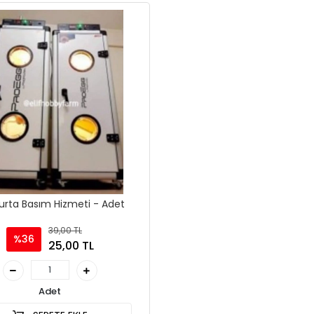
rta Basım Hizmeti - Adet
39,00 TL
%36
25,00 TL
Adet