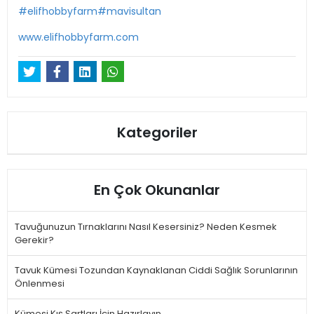
#elifhobbyfarm
#mavisultan
www.elifhobbyfarm.com
Kategoriler
En Çok Okunanlar
Tavuğunuzun Tırnaklarını Nasıl Kesersiniz? Neden Kesmek
Gerekir?
Tavuk Kümesi Tozundan Kaynaklanan Ciddi Sağlık Sorunlarının
Önlenmesi
Kümesi Kış Şartları İçin Hazırlayın