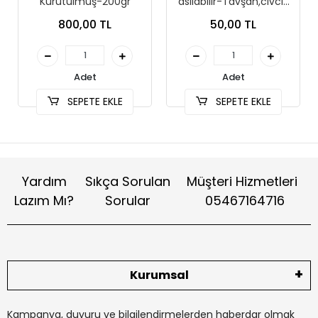
Kurutulmuş-200gr
asılabilir-Tavşan,civciv
ve kücük hayvanlar
800,00 TL
50,00 TL
Adet
Adet
SEPETE EKLE
SEPETE EKLE
Yardım
Sıkça Sorulan
Müşteri Hizmetleri
Lazım Mı?
Sorular
05467164716
Kurumsal
Kampanya, duyuru ve bilgilendirmelerden haberdar olmak