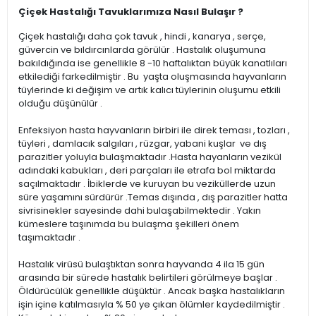
Çiçek Hastalığı Tavuklarımıza Nasıl Bulaşır ?
Çiçek hastalığı daha çok tavuk , hindi , kanarya , serçe,
güvercin ve bıldırcınlarda görülür . Hastalık oluşumuna
bakıldığında ise genellikle 8 -10 haftalıktan büyük kanatlıları
etkilediği farkedilmiştir . Bu yaşta oluşmasında hayvanların
tüylerinde ki değişim ve artık kalıcı tüylerinin oluşumu etkili
olduğu düşünülür .
Enfeksiyon hasta hayvanların birbiri ile direk teması , tozları ,
tüyleri , damlacık salgıları , rüzgar, yabani kuşlar ve dış
parazitler yoluyla bulaşmaktadır .Hasta hayanların vezikül
adındaki kabukları , deri parçaları ile etrafa bol miktarda
saçılmaktadır . İbiklerde ve kuruyan bu veziküllerde uzun
süre yaşamını sürdürür .Temas dışında , dış parazitler hatta
sivrisinekler sayesinde dahi bulaşabilmektedir . Yakın
kümeslere taşınımda bu bulaşma şekilleri önem
taşımaktadır .
Hastalık virüsü bulaştıktan sonra hayvanda 4 ila 15 gün
arasında bir sürede hastalık belirtileri görülmeye başlar .
Öldürücülük genellikle düşüktür . Ancak başka hastalıkların
işin içine katılmasıyla % 50 ye çıkan ölümler kaydedilmiştir .