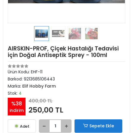
AIRSKIN-PROF, Çiçek Hastalığı Tedavisi
için Doğal Antiseptik Sprey - 100ml
Ürün Kodu:
EHF-11
Barkod:
9213685106443
Marka:
Elif Hobby Farm
Stok:
4
400,00 TL
%38
250,00 TL
indirim
Sepete Ekle
Adet