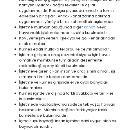
harfiyen uyularak doğru tekniler ile aşılar
uygulanmalıdır. Pox aşısı piyasada rahatlıkla temin
edilebilen bir aşıdır . Ancak kanat zarına batırma
uygulanması yönüyle biraz zahmetli bir aşılamadır .
İşletme mümkün olduğunca diğer
kanatlı
veya
hayvancılık işletmelerinden uzakta kurulmalıdır .
Köy , yerleşim yerleri , işlek yol ve göl kenarlarından
uzak olmalıdır .
Kümes etrafı mutlaka tel örgü ile çevrili olmalıdır .
İşletme girişinde araç dezenfeksiyonu için havuz
olmalı ve mümkünse tüm aracın dezenfekte
edilebiliceği sprey tüneli kurulmalıdır .
İşletmeye giren çıkan insan ve araç sınırlı olmalı , işi
olmayan kimse tesise alınmamalıdır .
İşletme ve kümes girişinde el ve ayak banyoları
bulunmalıdır .
Kümes içinde ve dışında farklı ayakkabı ve terlikler
kullanılmalıdır .
İşletmede yapılabiliyorsa sadece tek yaşta hayvan
bakılmalıdır . Mümkün değilse farklı yaşlar farklı
kümeslerde bulunmalıdır .
İçme suyu kaynağı insan içimine dahi uygun olan bir
kaynak olmalıdır .