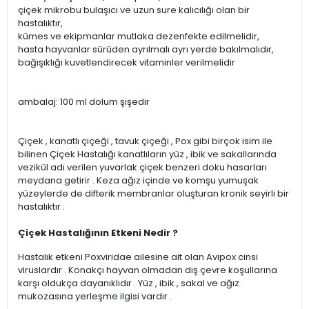
çiçek mikrobu bulaşıcı ve uzun sure kalıcılığı olan bir
hastalıktır,
kümes ve ekipmanlar mutlaka dezenfekte edilmelidir,
hasta hayvanlar sürüden ayrılmalı ayrı yerde bakılmalıdır,
bağışıklığı kuvetlendirecek vitaminler verilmelidir
ambalaj: 100 ml dolum şişedir
Çiçek , kanatlı çiçeği , tavuk çiçeği , Pox gibi birçok isim ile
bilinen Çiçek Hastalığı kanatlıların yüz , ibik ve sakallarında
vezikül adı verilen yuvarlak çiçek benzeri doku hasarları
meydana getirir . Keza ağız içinde ve komşu yumuşak
yüzeylerde de difterik membranlar oluşturan kronik seyirli bir
hastalıktır .
Çiçek Hastalığının Etkeni Nedir ?
Hastalık etkeni Poxviridae ailesine ait olan Avipox cinsi
viruslardır . Konakçı hayvan olmadan dış çevre koşullarına
karşı oldukça dayanıklıdır . Yüz , ibik , sakal ve ağız
mukozasına yerleşme ilgisi vardır .