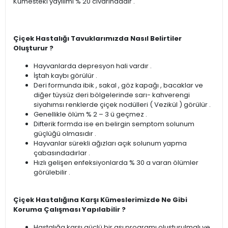
Kümesteki yayılımı % 20 civarındadır .
Çiçek Hastalığı Tavuklarımızda Nasıl Belirtiler
Oluşturur ?
Hayvanlarda depresyon hali vardır .
İştah kaybı görülür .
Deri formunda ibik , sakal , göz kapağı , bacaklar ve
diğer tüysüz deri bölgelerinde sarı- kahverengi
siyahımsı renklerde çiçek nodülleri ( Vezikül ) görülür .
Genellikle ölüm % 2 – 3 ü geçmez .
Difterik formda ise en belirgin semptom solunum
güçlüğü olmasıdır .
Hayvanlar sürekli ağızları açık solunum yapma
çabasındadırlar .
Hızlı gelişen enfeksiyonlarda % 30 a varan ölümler
görülebilir .
Çiçek Hastalığına Karşı Kümeslerimizde Ne Gibi
Koruma Çalışması Yapılabilir ?
Hastalığa karşı güçlü bir aşı programı oluşturulmalı ve