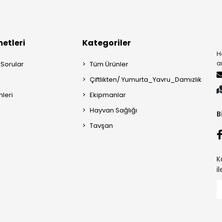
etleri
Kategoriler
H
a
 Sorular
Tüm Ürünler
Çiftlikten/ Yumurta_Yavru_Damızlık
mleri
Ekipmanlar
Hayvan Sağlığı
B
Tavşan
K
i