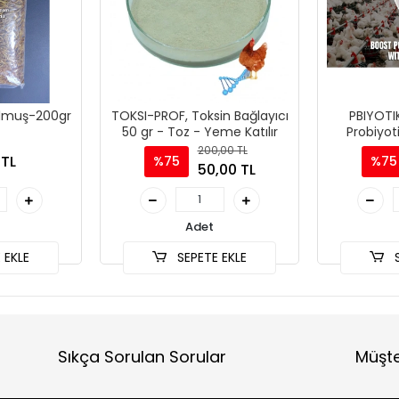
ulmuş-200gr
TOKSI-PROF, Toksin Bağlayıcı
PBIYOTI
50 gr - Toz - Yeme Katılır
Probiyot
Yem
200,00 TL
 TL
%75
%75
50,00 TL
Adet
 EKLE
SEPETE EKLE
S
Sıkça Sorulan Sorular
Müşte