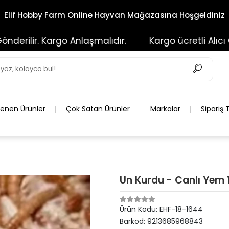
Elif Hobby Farm Online Hayvan Mağazasına Hoşgeldiniz
lir. Kargo Anlaşmalıdır.
Kargo ücretli Alıcı Ödeme
lenen Ürünler
Çok Satan Ürünler
Markalar
Sipariş 
Un Kurdu - Canlı Yem 
Ürün Kodu:
EHF-18-1644
Barkod:
9213685968843