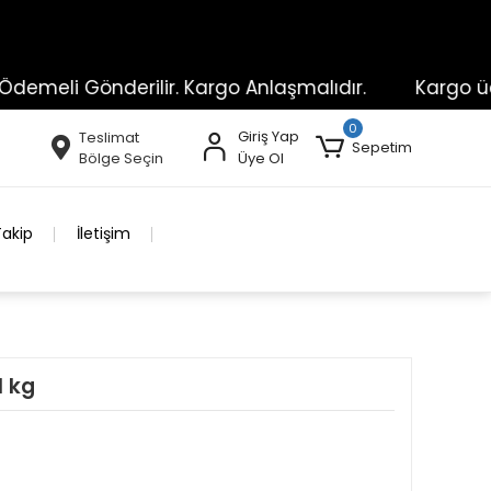
li Gönderilir. Kargo Anlaşmalıdır.
Kargo ücretli 
0
Giriş Yap
Teslimat
Sepetim
Bölge Seçin
Üye Ol
Takip
İletişim
1 kg