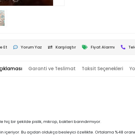
e Et
Yorum Yaz
Karşılaştır
Fiyat Alarmı
Tel
çıklaması
Garanti ve Teslimat
Taksit Seçenekleri
Yo
hiç bir şekilde pislik, mikrop, bakteri barındırmıyor.
n içeriyor. Bu açıdan oldukça besleyici özellikte. Ortalama %48 oranı