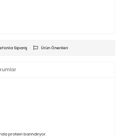
efonla Sipariş
Ürün Önerileri
rumlar
nda protein barındıryor.