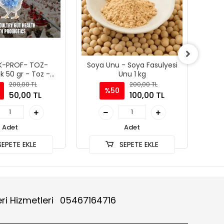
K-PROF- TOZ-
Soya Unu - Soya Fasulyesi
ik 50 gr - Toz -
Unu 1 kg
e Katılır
200,00 TL
200,00 TL
%50
50,00 TL
100,00 TL
Adet
Adet
EPETE EKLE
SEPETE EKLE
ri Hizmetleri
05467164716