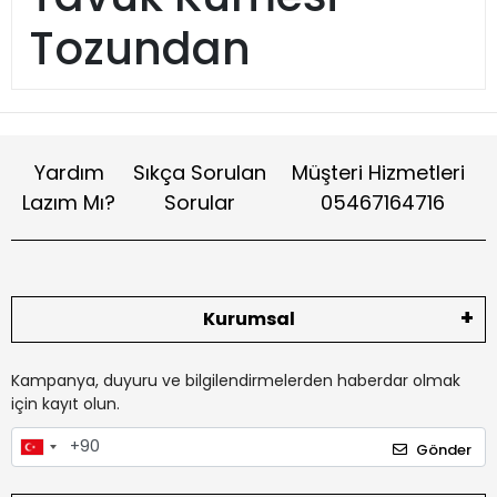
Tozundan
Kaynaklanan Ciddi
Sağlık Sorunlarının
Yardım
Sıkça Sorulan
Müşteri Hizmetleri
Önlenmesi
Lazım Mı?
Sorular
05467164716
Tavuk kümesi tozu
sağlığınıza nasıl zarar
Kurumsal
verebilir.
Kümes tozu olarak da
Kampanya, duyuru ve bilgilendirmelerden haberdar olmak
için kayıt olun.
bilinen tavuk kümesi tozu,
tavuğunuzun barınma
Gönder
alanında doğal olarak