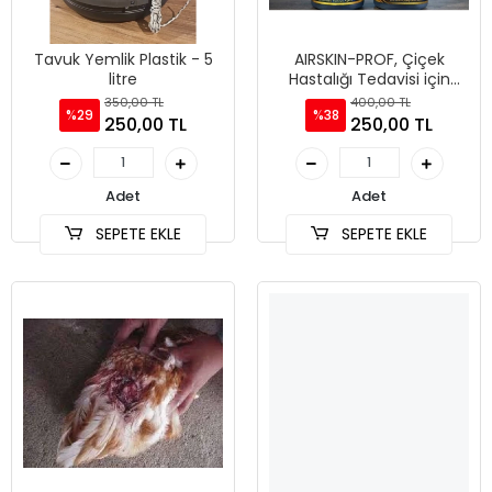
Tavuk Yemlik Plastik - 5
AIRSKIN-PROF, Çiçek
litre
Hastalığı Tedavisi için
Doğal Antiseptik Sprey -
350,00 TL
400,00 TL
%29
%38
100ml
250,00 TL
250,00 TL
Adet
Adet
SEPETE EKLE
SEPETE EKLE