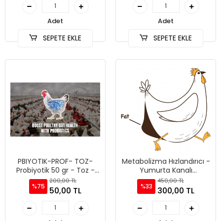
Adet
Adet
SEPETE EKLE
SEPETE EKLE
PBIYOTIK-PROF- TOZ-
Metabolizma Hızlandırıcı -
Probiyotik 50 gr - Toz -
Yumurta Kanalı
Yeme Katılır
Yağlanması Giderici
200,00 TL
450,00 TL
%75
%33
50,00 TL
300,00 TL