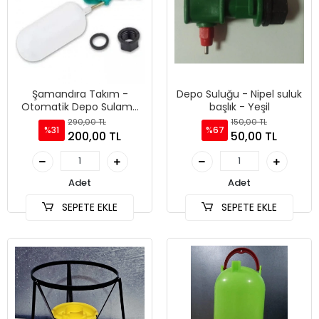
Şamandıra Takım -
Depo Suluğu - Nipel suluk
Otomatik Depo Sulama
başlık - Yeşil
Sistemleri
290,00 TL
150,00 TL
%31
%67
200,00 TL
50,00 TL
Adet
Adet
SEPETE EKLE
SEPETE EKLE