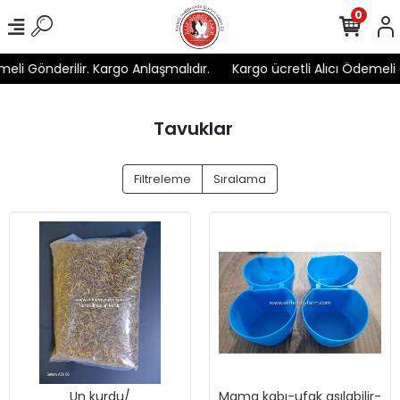
0
i Gönderilir. Kargo Anlaşmalıdır.
Kargo ücretli Alıcı Ödemeli Gön
Tavuklar
Filtreleme
Sıralama
Un kurdu/
Mama kabı-ufak asılabilir-