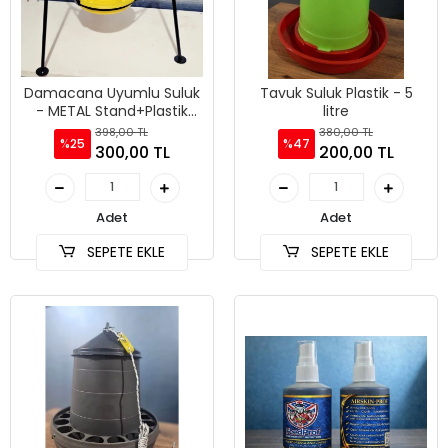
Damacana Uyumlu Suluk
Tavuk Suluk Plastik - 5
- METAL Stand+Plastik
litre
Suluk Aparat -19 litre
398,00 TL
380,00 TL
%25
%47
300,00 TL
200,00 TL
Adet
Adet
SEPETE EKLE
SEPETE EKLE