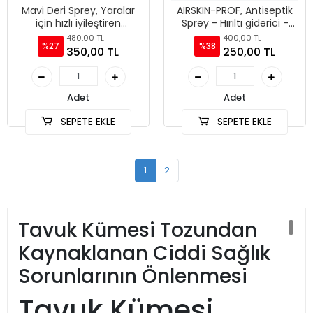
Mavi Deri Sprey, Yaralar
AIRSKIN-PROF, Antiseptik
için hızlı iyileştiren
Sprey - Hırıltı giderici -
Antiseptik - 200ml
Gözde sulanma,
480,00 TL
400,00 TL
%27
%38
kapanma, şişme,
350,00 TL
250,00 TL
boğazda _100ml
Adet
Adet
SEPETE EKLE
SEPETE EKLE
1
2
Tavuk Kümesi Tozundan
Kaynaklanan Ciddi Sağlık
Sorunlarının Önlenmesi
Tavuk Kümesi