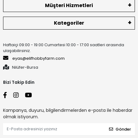
Müşteri Hizmetleri
bulunan yatak malzemesi,
tavuk pisliği, kuş yemi ve
Kategoriler
diğer bileşenlerin bir
karışımıdır. Kaçınılması
Haftaiçi 09:00 - 19:00 Cumartesi 10:00 - 17:00 saatleri arasında
kuşkusuz zor olsa da,
ulaşabilirsiniz.
dikkatli olmazsanız tavuk
eyas@elifhobbyfarm.com
kümesi tozunun sağlık
Nilüfer-Bursa
açısından önemli sonuçları
Bizi Takip Edin
olabilir.
Kampanya, duyuru, bilgilendirmelerden e-posta ile haberdar
Kümes tozu, ticari
olmak istiyorum.
kümeslerde çalışanlar için
Gönder
en sorunlu olanıdır ve arka