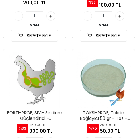
200,00 TL
%33
100,00 TL
Adet
Adet
SEPETE EKLE
SEPETE EKLE
FORTI-PROF, SIVI- Sindirim
TOKSI-PROF, Toksin
Güçlendirici -
Bağlayıcı 50 gr - Toz -
Antibiyotiksiz üretim - Ani
Yeme Katılır
450,00 TL
200,00 TL
%33
%75
Ölüm Riski önleyici100ml
300,00 TL
50,00 TL