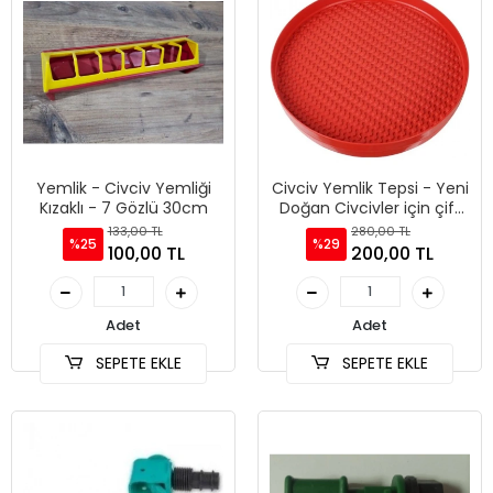
Yemlik - Civciv Yemliği
Civciv Yemlik Tepsi - Yeni
Kızaklı - 7 Gözlü 30cm
Doğan Civcivler için çift
taraflı Tepsi Yemlik
133,00 TL
280,00 TL
%25
%29
100,00 TL
200,00 TL
Adet
Adet
SEPETE EKLE
SEPETE EKLE