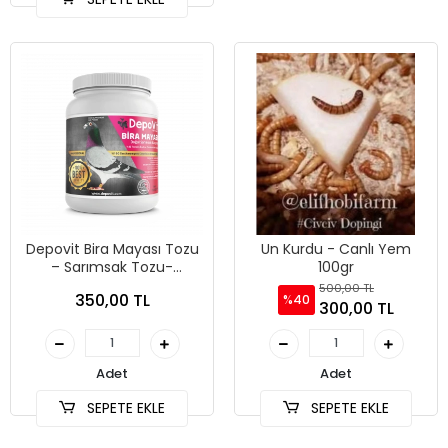
Depovit Bira Mayası Tozu
Un Kurdu - Canlı Yem
– Sarımsak Tozu-
100gr
Güvercin ve Kafes Kuşları
500,00 TL
350,00 TL
%40
İçin Bağışıklık ve
300,00 TL
Performans Artışı
Adet
Adet
SEPETE EKLE
SEPETE EKLE